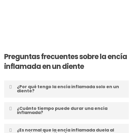
Preguntas frecuentes sobre la encía
inflamada en un diente
¿Por qué tengo la encía inflamada solo en un
diente?
La inflamación localizada suele deberse a una
¿Cuánto tiempo puede durar una encía
acumulación de bacterias, restos de comida o
inflamada?
irritación en esa zona concreta. También puede
estar relacionada con un problema en el diente
Si se trata de una irritación leve, puede mejorar en
cercano, como una infección o un empaste
¿Es normal que la encía inflamada duela al
pocos días con una buena higiene. Sin embargo, si