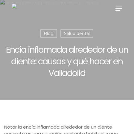
Skip
Menu
to
main
content
Blog
Salud dental
Encía inflamada alrededor de un
diente: causas y qué hacer en
Valladolid
Notar la encía inflamada alrededor de un diente
concreto es una situación bastante habitual y que