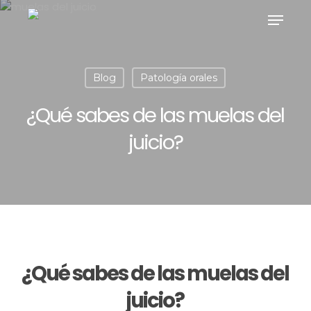
Skip
Menu
to
main
content
Blog
Patología orales
¿Qué sabes de las muelas del
juicio?
¿Qué sabes de las muelas del
juicio?