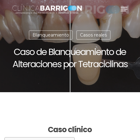
Skip
Menu
to
main
content
Blanqueamiento
Casos reales
Caso de Blanqueamiento de
Alteraciones por Tetraciclinas
Caso clínico